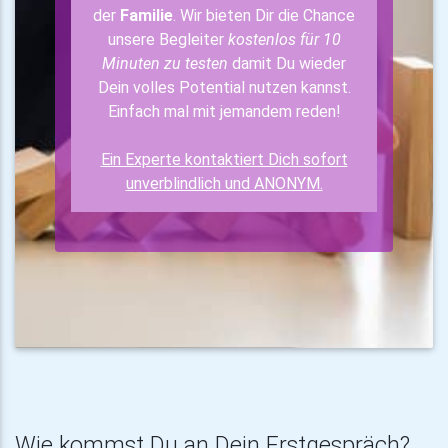
der
Familie
. Wir bieten Dir die Chance
unsere Begleiter
kostenlos für 10
Minuten zu testen
damit Du wieder
Dein volles Potential nutzen kannst.
Einfach mal mit jemandem reden!
Ein Experte kontaktiert Dich sofort
unverblindlich und ANONYM.
Wie kommst Du an Dein Erstgespräch?