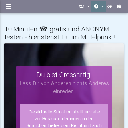
10 Minuten ☎ gratis und ANONYM
testen - hier stehst Du im Mittelpunkt!
Du bist Grossartig!
Lass Dir von Anderen nichts Anderes
einreden.
Die aktuelle Situation stellt uns alle
vor Herausforderungen in den
Bereichen
Liebe
, dem
Beruf
und auch