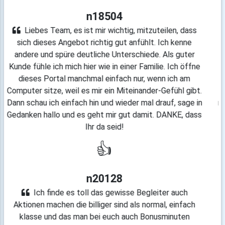
n2195266
Die Begleiterinnen und Begleiter bekommen
meistens nach Gespräch oder nach der Lösung einer
Situation die besten Bewertungen. Habe hier auf
diesem Portal schon einige Krisensituationen in meinem
Leben, mit Hilfe und Unterstützung der lieben Begleiter,
gemeistert. In der Zwischenzeit hat sich vieles in
meinem Leben zum Positiven gewandelt. Dank der Hilfe
hier, von meinen Begleitern und meiner neuen oder
besser gesagt, einer anderen Sichtweise.
👍
n4454829
Liebes Team! Vielen lieben Dank für diese super
Arbeit auf narzissimus.de! Eure Aktionen sind immer der
Knüller! Danke nochmal....